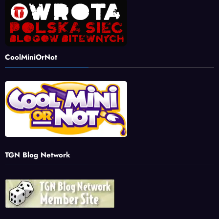
CoolMiniOrNot
TGN Blog Network