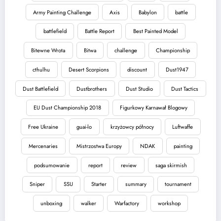
Army Painting Challenge
Axis
Babylon
battle
battlefield
Battle Report
Best Painted Model
Bitewne Wrota
Bitwa
challenge
Championship
cthulhu
Desert Scorpions
discount
Dust1947
Dust Battlefield
Dustbrothers
Dust Studio
Dust Tactics
EU Dust Championship 2018
Figurkowy Karnawał Blogowy
Free Ukraine
guai-lo
krzyżowcy północy
Luftwaffe
Mercenaries
Mistrzostwa Europy
NDAK
painting
podsumowanie
report
review
saga skirmish
Sniper
SSU
Starter
summary
tournament
unboxing
walker
Warfactory
workshop