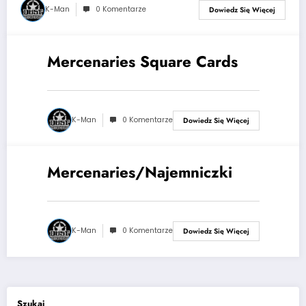
K-Man
0 Komentarze
Dowiedz Się Więcej
Mercenaries Square Cards
4 sierpnia, 2017
K-Man
0 Komentarze
Dowiedz Się Więcej
Mercenaries/Najemniczki
14 lutego, 2016
K-Man
0 Komentarze
Dowiedz Się Więcej
Szukaj