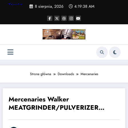
Skip
8 sierpnia, 2026
4:19:39 AM
to
content
Strona główna
Downloads
Mercenaries
Mercenaries Walker
24 listopada, 2017
MEATGRINDER/PULVERIZER
manual