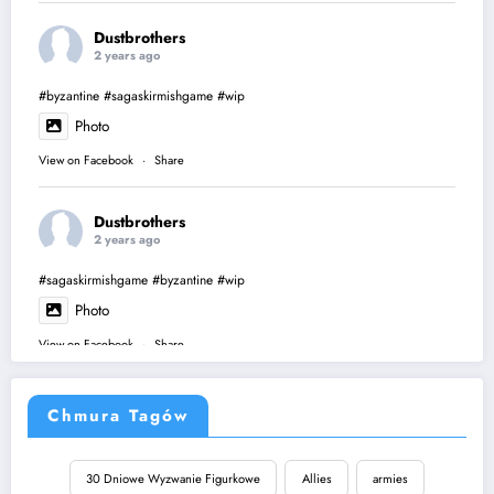
Dustbrothers
2 years ago
#byzantine
#sagaskirmishgame
#wip
Photo
View on Facebook
·
Share
Dustbrothers
2 years ago
#sagaskirmishgame
#byzantine
#wip
Photo
View on Facebook
·
Share
Chmura Tagów
30 Dniowe Wyzwanie Figurkowe
Allies
armies